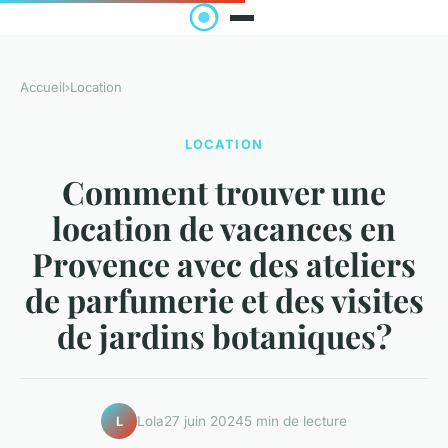
Accueil
›
Location
LOCATION
Comment trouver une
location de vacances en
Provence avec des ateliers
de parfumerie et des visites
de jardins botaniques?
Lola
27 juin 2024
5 min de lecture
L