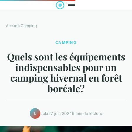
Accueil
›
Camping
CAMPING
Quels sont les équipements
indispensables pour un
camping hivernal en forêt
boréale?
Lola
27 juin 2024
6 min de lecture
L